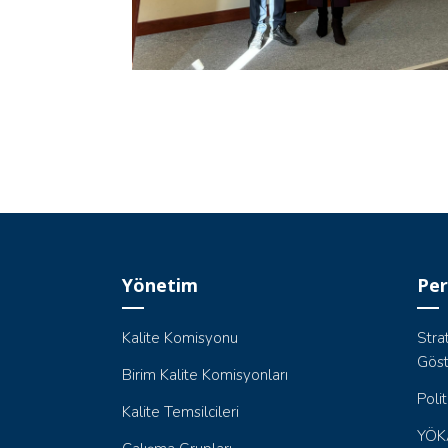
Yönetim
Per
Kalite Komisyonu
Stra
Göst
Birim Kalite Komisyonları
Poli
Kalite Temsilcileri
YÖKA