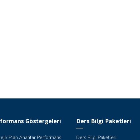
formans Göstergeleri
Ders Bilgi Paketleri
tejik Plan Anahtar Performans
Ders Bilgi Paketleri