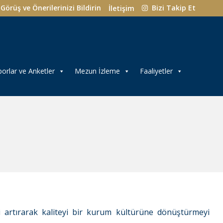
Görüş ve Önerilerinizi Bildirin
Bizi Takip Et
İletişim
orlar ve Anketler
Mezun İzleme
Faaliyetler
 artırarak kaliteyi bir kurum kültürüne dönüştürmeyi