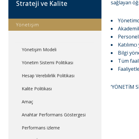
Strateji ve Kalite
sağlayan öğ
Yönetimde
Yönetişim
Akademik 
Personel
Katılımcı
Yönetişim Modeli
Bilgi yön
Tüm faali
Yönetim Sistemi Politikası
Faaliyetl
Hesap Verebilirlik Politikası
‘YÖNETİM Sİ
Kalite Politikası
Amaç
Anahtar Performans Göstergesi
Performans izleme