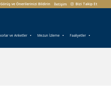
Görüş ve Önerilerinizi Bildirin
Bizi Takip Et
İletişim
orlar ve Anketler
Mezun İzleme
Faaliyetler