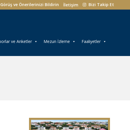
Görüş ve Önerilerinizi Bildirin
Bizi Takip Et
İletişim
orlar ve Anketler
Mezun İzleme
Faaliyetler